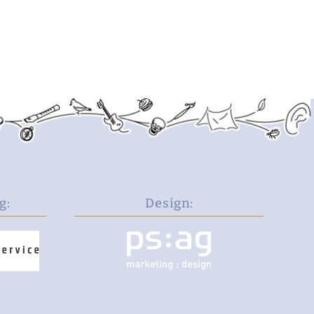
g:
Design: