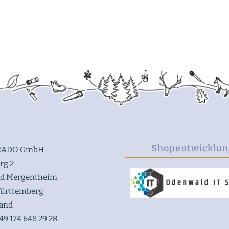
Shopentwicklun
ADO GmbH
rg 2
ad Mergentheim
ürttemberg
land
49 174 648 29 28