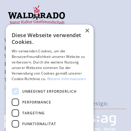
×
Diese Webseite verwendet
WALDORADO GmbH
Cookies.
Katzenberg 2
Wir verwenden Cookies, um die
97980 Bad Mergentheim
Benutzerfreundlichkeit unserer Website zu
verbessern. Durch die weitere Nutzung
Baden-Württemberg
unserer Webseite stimmen Sie der
Deutschland
Verwendung von Cookies gemäß unserer
Cookie-Richtlinie zu.
Weitere Informationen
Telefon +49 174 648 29 28
info@waldorado.eu
UNBEDINGT ERFORDERLICH
PERFORMANCE
Shopentwicklung:
Design:
TARGETING
FUNKTIONALITÄT