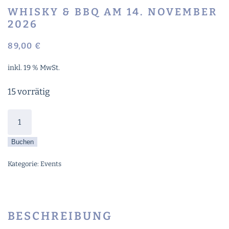
WHISKY & BBQ AM 14. NOVEMBER
2026
89,00
€
inkl. 19 % MwSt.
15 vorrätig
Whisky
&
Buchen
BBQ
am
Kategorie:
Events
14.
November
2026
Menge
BESCHREIBUNG