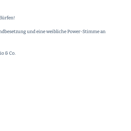
 dürfen!
 Bandbesetzung und eine weibliche Power-Stimme an
io & Co.