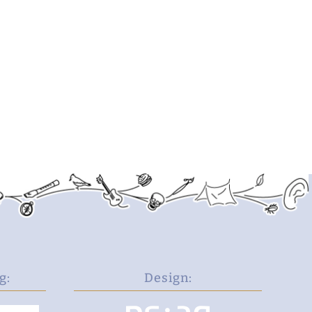
g:
Design: