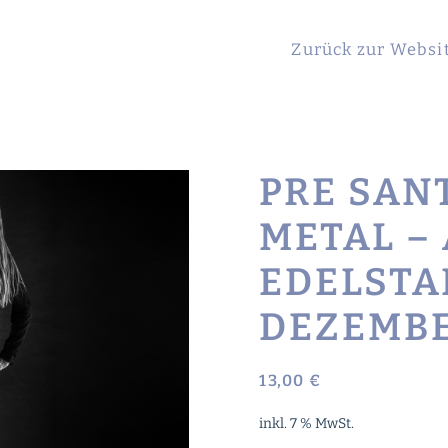
Zurück zur Websi
PRE SAN
METAL –
EDELSTA
DEZEMBE
13,00
€
inkl. 7 % MwSt.