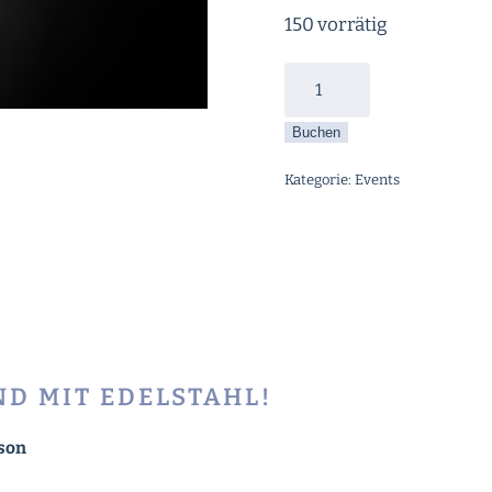
150 vorrätig
Pre
Santa
Buchen
Hardrock
&
Kategorie:
Events
Metal
-
Abend
mit
Edelstahl
am
05.
D MIT EDELSTAHL!
Dezember
2026
rson
Menge