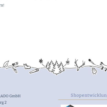
rn!
Shopentwicklun
ADO GmbH
rg 2