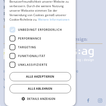
97980 Bad Mergentheim
Benutzerfreundlichkeit unserer Website zu
verbessern. Durch die weitere Nutzung
Baden-Württemberg
unserer Webseite stimmen Sie der
Deutschland
Verwendung von Cookies gemäß unserer
Cookie-Richtlinie zu.
Weitere Informationen
Telefon +49 174 648 29 28
info@waldorado.eu
UNBEDINGT ERFORDERLICH
PERFORMANCE
Shopentwicklung:
Design:
TARGETING
FUNKTIONALITÄT
UNKLASSIFIZIERTE
IMPRESSUM
DATENSCHUTZERKLÄRUNG
ALLE AKZEPTIEREN
WIDERRUFSBELEHRUNG
AGB
WIDERRUFSFORMULAR
ALLE ABLEHNEN
DETAILS ANZEIGEN