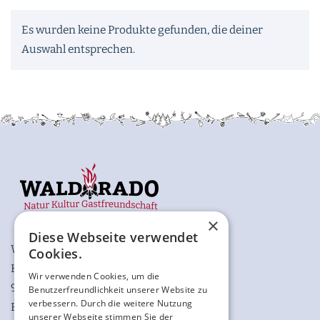
Es wurden keine Produkte gefunden, die deiner
Auswahl entsprechen.
×
Diese Webseite verwendet
WALDORADO GmbH
Cookies.
Katzenberg 2
Wir verwenden Cookies, um die
97980 Bad Mergentheim
Benutzerfreundlichkeit unserer Website zu
verbessern. Durch die weitere Nutzung
Baden-Württemberg
unserer Webseite stimmen Sie der