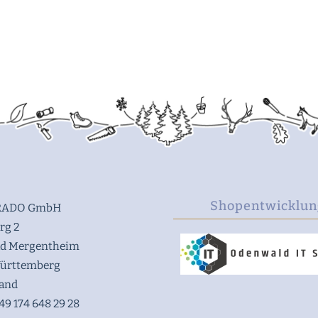
Shopentwicklun
ADO GmbH
rg 2
ad Mergentheim
ürttemberg
land
49 174 648 29 28