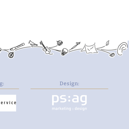
g:
Design: