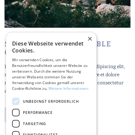
×
Diese Webseite verwendet
SNUG AND COMFORTABLE
Cookies.
COTTAGES
Wir verwenden Cookies, um die
Benutzerfreundlichkeit unserer Website zu
Lorem ipsum dolor sit amet, consectetur adipiscing elit,
verbessern. Durch die weitere Nutzung
sed do eiusmod tempor incididunt ut labore et dolore
unserer Webseite stimmen Sie der
Verwendung von Cookies gemäß unserer
magna aliqua. Lorem ipsum dolor sit amet, consectetur
Cookie-Richtlinie zu.
Weitere Informationen
adipiscing elit.
UNBEDINGT ERFORDERLICH
PERFORMANCE
Book a Cabin
TARGETING
FUNKTIONALITÄT