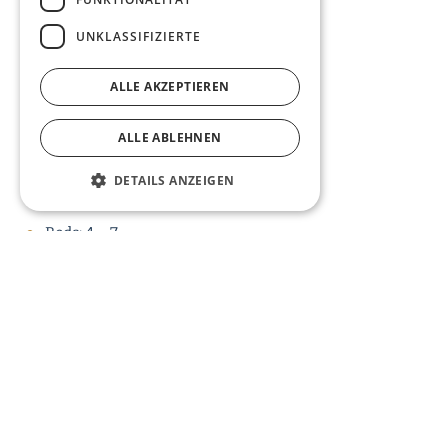
LED Ultra HD Flatscreens
UNKLASSIFIZIERTE
Free High-Range WIFI
Kitchen With Fireplace
ALLE AKZEPTIEREN
Hot Whirlpool & Steambath
ALLE ABLEHNEN
Terrace & Barbecue Smoker
DETAILS ANZEIGEN
Size: 75 – 90 m²
Beds: 4 – 7
Occupancy: 4 – 10 Persons
Peak
240.00 € per night
1,500.00 € per week