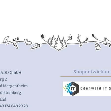
Shopentwicklun
ADO GmbH
rg 2
ad Mergentheim
ürttemberg
land
49 174 648 29 28