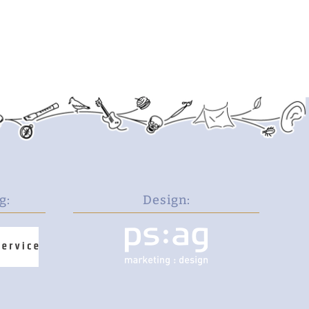
g:
Design: