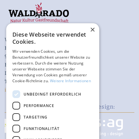
×
Diese Webseite verwendet
WALDORADO GmbH
Cookies.
Katzenberg 2
Wir verwenden Cookies, um die
97980 Bad Mergentheim
Benutzerfreundlichkeit unserer Website zu
verbessern. Durch die weitere Nutzung
Baden-Württemberg
unserer Webseite stimmen Sie der
Deutschland
Verwendung von Cookies gemäß unserer
Cookie-Richtlinie zu.
Weitere Informationen
Telefon +49 174 648 29 28
info@waldorado.eu
UNBEDINGT ERFORDERLICH
PERFORMANCE
Shopentwicklung:
Design:
TARGETING
FUNKTIONALITÄT